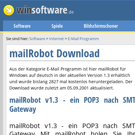
win
software
.de
Software
Spiele
Bildschirmschoner
Sie sind hier:
Software
>
Internet
>
E-Mail Programm
mailRobot Download
Aus der Kategorie E-Mail Programm ist hier
mailRobot
für
Windows auf deutsch in der aktuellen Version
1.3
erhältlich
und wurde bislang 2827 mal kostenlos heruntergeladen. Der
Download wurde zuletzt am
05.09.2001
aktualisiert.
mailRobot v1.3 - ein POP3 nach SM
Gateway
mailRobot v1.3 - ein POP3 nach SM
Gateway Mit mailRobot holen Sie Ih