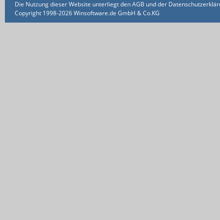
Die Nutzung dieser Website unterliegt den AGB und der Datenschutzerklärun
Copyright 1998-2026 Winsoftware.de GmbH & Co.KG