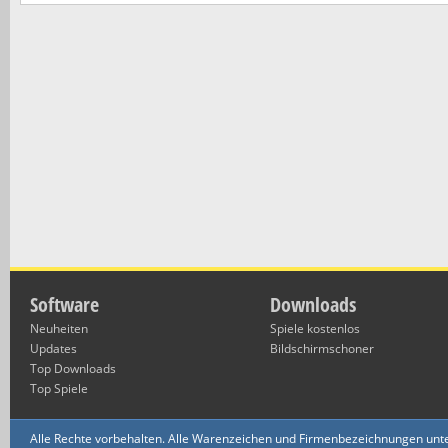
Software
Downloads
Neuheiten
Spiele kostenlos
Updates
Bildschirmschoner
Top Downloads
Top Spiele
Alle Rechte vorbehalten. Alle Warenzeichen und Firmenbezeichnungen unte