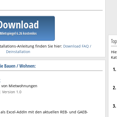
Download
Mietspiegel 6.26 kostenlos
Top
tallations-Anleitung finden Sie hier:
Download FAQ /
Deinstallation
Hie
Kat
rie Bauen / Wohnen:
1.
g
g von Mietwohnungen
2.
| Version 1.0
3.
als Excel-AddIn mit den aktuellen REB- und GAEB-