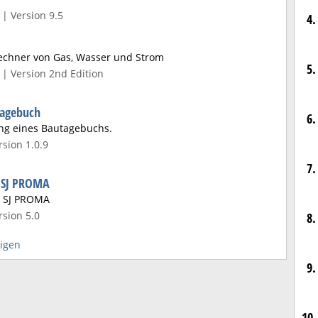
| Version 9.5
4.
chner von Gas, Wasser und Strom
5.
| Version 2nd Edition
tagebuch
6.
ung eines Bautagebuchs.
sion 1.0.9
7.
 SJ PROMA
 SJ PROMA
sion 5.0
8.
igen
9.
10.