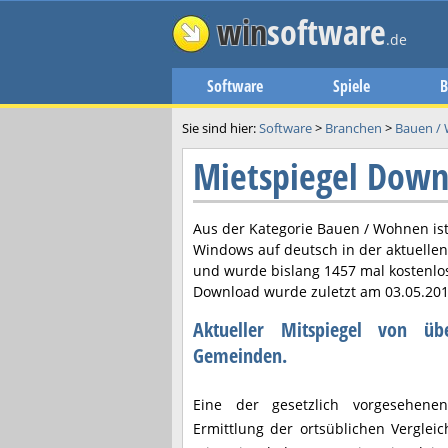
win
software
.de
Software
Spiele
B
Sie sind hier:
Software
>
Branchen
>
Bauen /
Mietspiegel Down
Aus der Kategorie Bauen / Wohnen is
Windows auf deutsch in der aktuelle
und wurde bislang 1457 mal kostenlo
Download wurde zuletzt am
03.05.20
Aktueller Mitspiegel von ü
Gemeinden.
Eine der gesetzlich vorgesehene
Ermittlung der ortsüblichen Vergleich