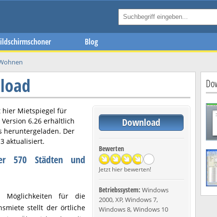
ildschirmschoner
Blog
 Wohnen
load
Dow
t hier
Mietspiegel
für
Download
n Version
6.26
erhältlich
s heruntergeladen. Der
13
aktualisiert.
Bewerten
ber 570 Städten und
Jetzt hier bewerten!
Betriebssystem:
Windows
n Möglichkeiten für die
2000, XP, Windows 7,
smiete stellt der örtliche
Windows 8, Windows 10