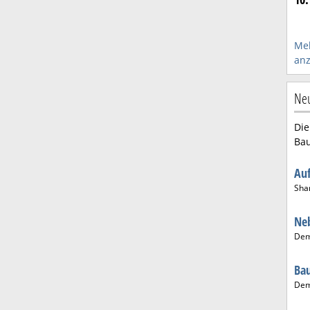
Me
anz
Ne
Die
Bau
Au
Sha
Ne
De
Ba
De