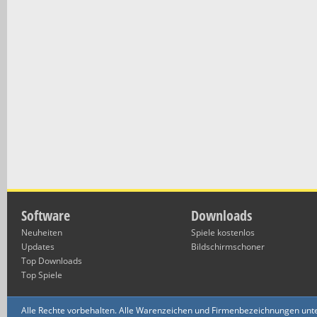
Software
Downloads
Neuheiten
Spiele kostenlos
Updates
Bildschirmschoner
Top Downloads
Top Spiele
Alle Rechte vorbehalten. Alle Warenzeichen und Firmenbezeichnungen unte