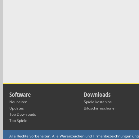
Software
Downloads
Neuheiten
Spiele kostenlos
Updates
Bildschirmschoner
Top Downloads
Top Spiele
Alle Rechte vorbehalten. Alle Warenzeichen und Firmenbezeichnungen unte