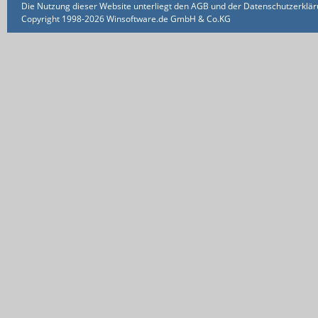
Die Nutzung dieser Website unterliegt den AGB und der Datenschutzerklärun
Copyright 1998-2026 Winsoftware.de GmbH & Co.KG