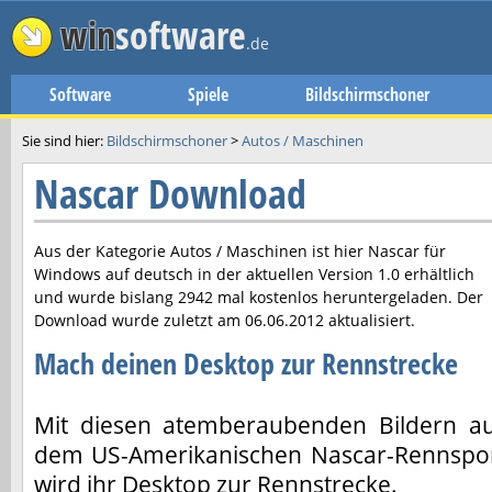
win
software
.de
Software
Spiele
Bildschirmschoner
Sie sind hier:
Bildschirmschoner
>
Autos / Maschinen
Nascar Download
Aus der Kategorie Autos / Maschinen ist hier
Nascar
für
Windows auf deutsch in der aktuellen Version
1.0
erhältlich
und wurde bislang 2942 mal kostenlos heruntergeladen. Der
Download wurde zuletzt am
06.06.2012
aktualisiert.
Mach deinen Desktop zur Rennstrecke
Mit diesen atemberaubenden Bildern a
dem US-Amerikanischen Nascar-Rennspo
wird ihr Desktop zur Rennstrecke.