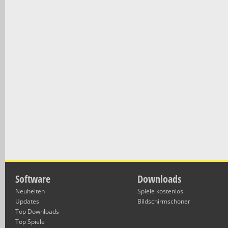
Software
Downloads
Neuheiten
Spiele kostenlos
Updates
Bildschirmschoner
Top Downloads
Top Spiele