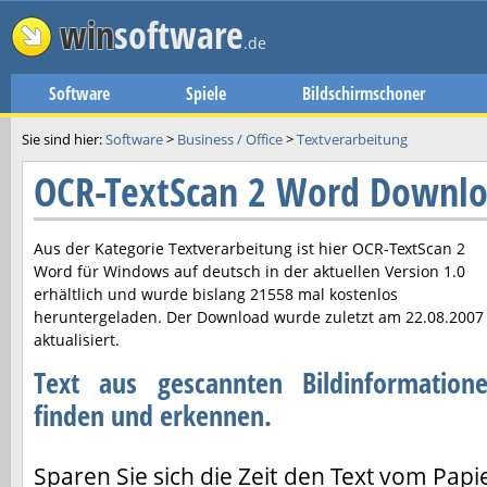
win
software
.de
Software
Spiele
Bildschirmschoner
Sie sind hier:
Software
>
Business / Office
>
Textverarbeitung
OCR-TextScan 2 Word Downl
Aus der Kategorie Textverarbeitung ist hier
OCR-TextScan 2
Word
für Windows auf deutsch in der aktuellen Version
1.0
erhältlich und wurde bislang 21558 mal kostenlos
heruntergeladen. Der Download wurde zuletzt am
22.08.2007
aktualisiert.
Text aus gescannten Bildinformation
finden und erkennen.
Sparen Sie sich die Zeit den Text vom Papi