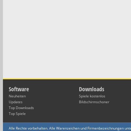
Software
Downloads
Neuheiten
Spiele kostenlos
Updates
Bildschirmschoner
Top Downloads
Top Spiele
Alle Rechte vorbehalten. Alle Warenzeichen und Firmenbezeichnungen unte