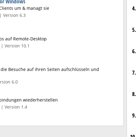
 for Windows
4.
Clients um & managt sie
| Version 6.3
5.
ps auf Remote-Desktop
| Version 10.1
6.
die Besuche auf ihren Seiten aufschlüsseln und
7.
rsion 6.0
8.
bindungen wiederherstellen
| Version 1.4
9.
10.