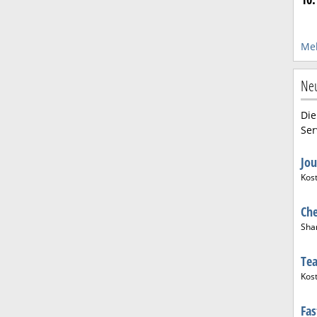
Meh
Neu
Die
Ser
Jo
Kos
Ch
Sha
Te
Kos
Fas