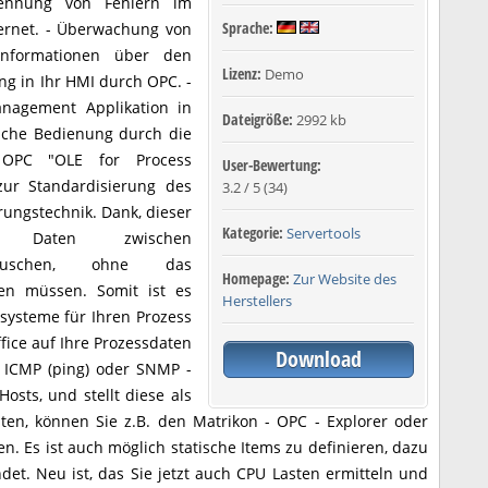
rkennung von Fehlern im
Sprache:
ernet. - Überwachung von
 Informationen über den
Lizenz:
Demo
g in Ihr HMI durch OPC. -
anagement Applikation in
Dateigröße:
2992 kb
ache Bedienung durch die
e. OPC "OLE for Process
User-Bewertung:
 zur Standardisierung des
3.2
/
5
(
34
)
ungstechnik. Dank, dieser
Kategorie:
Servertools
h Daten zwischen
stauschen, ohne das
Homepage:
Zur Website des
en müssen. Somit ist es
Herstellers
systeme für Ihren Prozess
ffice auf Ihre Prozessdaten
Download
u ICMP (ping) oder SNMP -
sts, und stellt diese als
en, können Sie z.B. den Matrikon - OPC - Explorer oder
n. Es ist auch möglich statische Items zu definieren, dazu
det. Neu ist, das Sie jetzt auch CPU Lasten ermitteln und