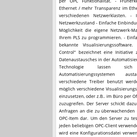
per OPC Funktionalität. - Frühe
Ethernet / mehr Transparenz im Eth
verschiedenen Netzwerklasten. -
Netzwerkzustand - Einfache Einbindun
Möglichkeit die eigene Netzwerk-M
Ihrem PLS zu programmieren. - Einf
bekannte Visualisierungssoftwar
Control" bezeichnet eine Initiative
Datenaustausches in der Automatisier
Technologie lassen sic
Automatisierungssystemen au
verschiedene Treiber benutzt werd
möglich verschiedene Visualisierungs
einzusetzen, oder z.B.. im Büro per O
zuzugreifen. Der Server schickt daz
Anfragen an die zu überwachenden Ho
OPC-Item dar. Um den Server zu test
jeden beliebigen OPC-Client verwende
wird eine Konfigurationsdatei verwen