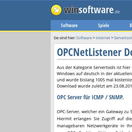
win
software
.de
Software
Spiele
B
Sie sind hier:
Software
>
Internet
>
Servertoo
OPCNetListener 
Aus der Kategorie Servertools ist hier
Windows auf deutsch in der aktuelle
und wurde bislang 1005 mal kostenlo
Download wurde zuletzt am
23.08.20
OPC Server für ICMP / SNMP.
OPC-Server, welcher ein Gateway zu S
Hiermit erlangen Sie Zugriff auf di
managebaren Netzwerkgeräte in Ih