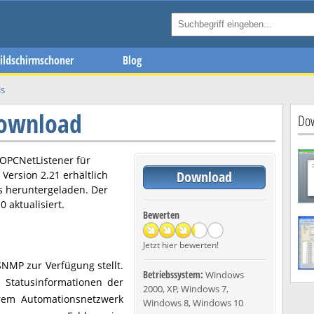
ildschirmschoner
Blog
ls
Download
Dow
OPCNetListener
für
Download
n Version
2.21
erhältlich
s heruntergeladen. Der
10
aktualisiert.
Bewerten
Jetzt hier bewerten!
NMP zur Verfügung stellt.
Betriebssystem:
Windows
e Statusinformationen der
2000, XP, Windows 7,
rem Automationsnetzwerk
Windows 8, Windows 10