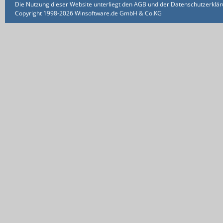
Die Nutzung dieser Website unterliegt den AGB und der Datenschutzerklärun
Copyright 1998-2026 Winsoftware.de GmbH & Co.KG