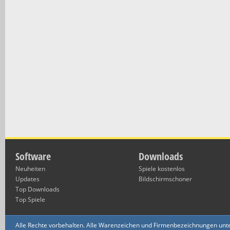
Software
Downloads
Neuheiten
Spiele kostenlos
Updates
Bildschirmschoner
Top Downloads
Top Spiele
Alle Rechte vorbehalten. Alle Warenzeichen und Firmenbezeichnungen unte