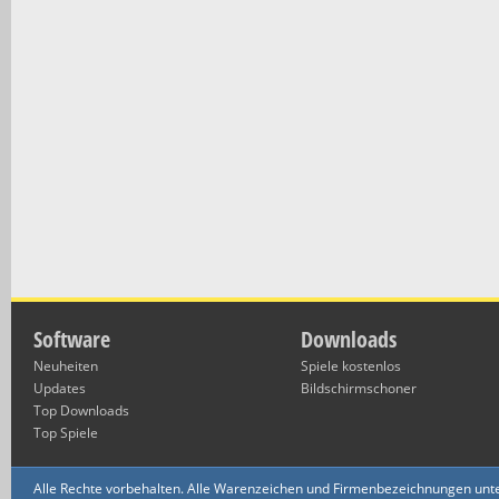
Software
Downloads
Neuheiten
Spiele kostenlos
Updates
Bildschirmschoner
Top Downloads
Top Spiele
Alle Rechte vorbehalten. Alle Warenzeichen und Firmenbezeichnungen unte