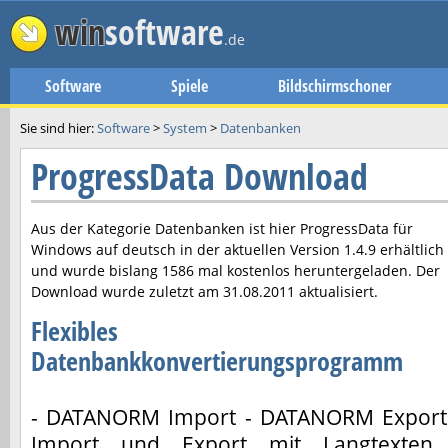
win
software
.de
Software
Spiele
Bildschirmschoner
Sie sind hier:
Software
>
System
>
Datenbanken
ProgressData Download
Aus der Kategorie Datenbanken ist hier
ProgressData
für
Windows auf deutsch in der aktuellen Version
1.4.9
erhältlich
und wurde bislang 1586 mal kostenlos heruntergeladen. Der
Download wurde zuletzt am
31.08.2011
aktualisiert.
Flexibles
Datenbankkonvertierungsprogramm
- DATANORM Import - DATANORM Export
Import und Export mit Langtexten