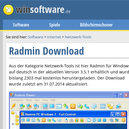
win
software
.de
Software
Spiele
Bildschirmschoner
Sie sind hier:
Software
>
Internet
>
Netzwerk-Tools
Radmin Download
Aus der Kategorie Netzwerk-Tools ist hier
Radmin
für Window
auf deutsch in der aktuellen Version
3.5.1
erhältlich und wur
bislang 2303 mal kostenlos heruntergeladen. Der Download
wurde zuletzt am
31.07.2014
aktualisiert.