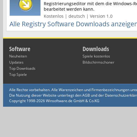
Registrierungseditor mit dem die Windows-R
bearbeitet werden kann.
Kostenlos | deutsch | Version 1.0
Alle Registry Software Downloads anzeige
Software
Downloads
Neuheiten
Spiele kostenlos
Updates
Bildschirmschoner
Top Downloads
Top Spiele
Alle Rechte vorbehalten. Alle Warenzeichen und Firmenbezeichnungen unte
Die Nutzung dieser Website unterliegt den AGB und der Datenschutzerklärun
Copyright 1998-2026 Winsoftware.de GmbH & Co.KG