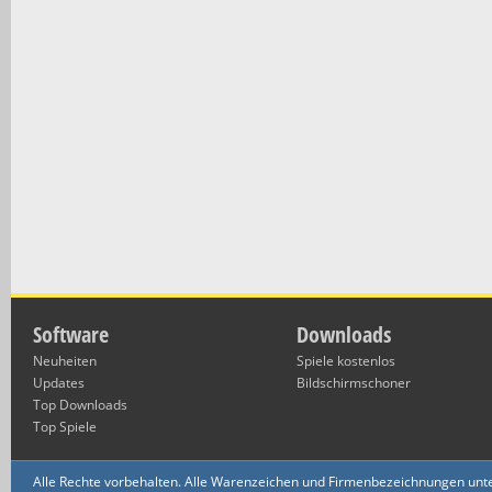
Software
Downloads
Neuheiten
Spiele kostenlos
Updates
Bildschirmschoner
Top Downloads
Top Spiele
Alle Rechte vorbehalten. Alle Warenzeichen und Firmenbezeichnungen unte