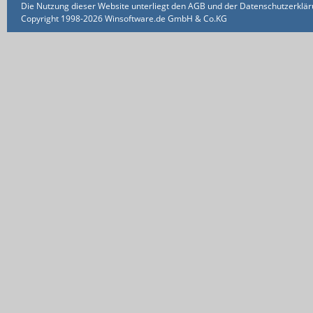
Die Nutzung dieser Website unterliegt den AGB und der Datenschutzerklärun
Copyright 1998-2026 Winsoftware.de GmbH & Co.KG