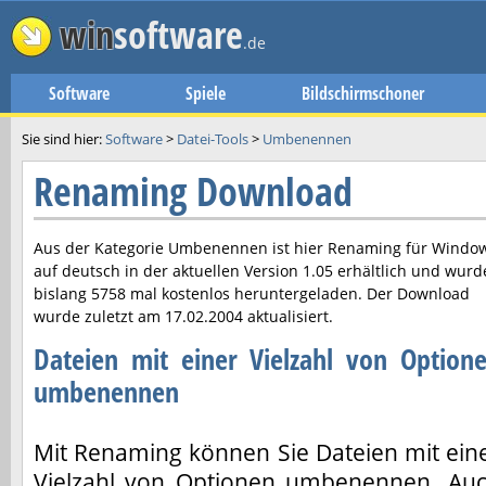
win
software
.de
Software
Spiele
Bildschirmschoner
Sie sind hier:
Software
>
Datei-Tools
>
Umbenennen
Renaming Download
Aus der Kategorie Umbenennen ist hier
Renaming
für Windo
auf deutsch in der aktuellen Version
1.05
erhältlich und wurd
bislang 5758 mal kostenlos heruntergeladen. Der Download
wurde zuletzt am
17.02.2004
aktualisiert.
Dateien mit einer Vielzahl von Option
umbenennen
Mit Renaming können Sie Dateien mit ein
Vielzahl von Optionen umbenennen. Au