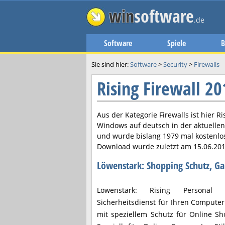
win
software
.de
Software
Spiele
B
Sie sind hier:
Software
>
Security
>
Firewalls
Rising Firewall 
Aus der Kategorie Firewalls ist hier
Ri
Windows auf deutsch in der aktuelle
und wurde bislang 1979 mal kostenlo
Download wurde zuletzt am
15.06.20
Löwenstark: Shopping Schutz, 
Löwenstark: Rising Personal 
Sicherheitsdienst für Ihren Computer
mit speziellem Schutz für Online S