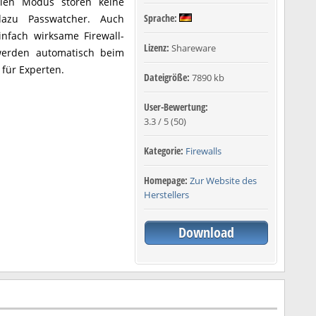
llen Modus stören keine
Sprache:
azu Passwatcher. Auch
infach wirksame Firewall-
Lizenz:
Shareware
 werden automatisch beim
für Experten.
Dateigröße:
7890 kb
User-Bewertung:
3.3
/
5
(
50
)
Kategorie:
Firewalls
Homepage:
Zur Website des
Herstellers
Download