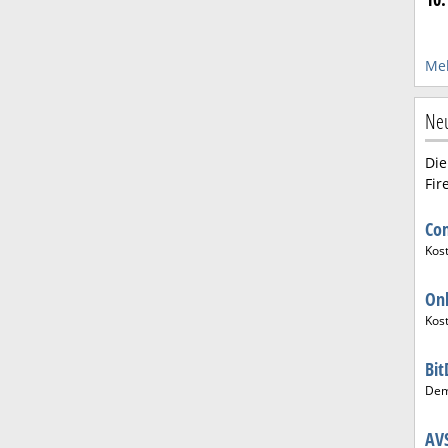
Meh
Neu
Die
Fir
Co
Kos
On
Kos
Bi
De
AVS