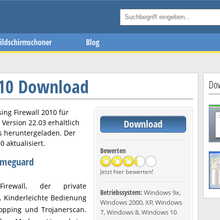
ildschirmschoner
Blog
2010 Download
Dow
sing Firewall 2010
für
Download
n Version
22.03
erhältlich
s heruntergeladen. Der
10
aktualisiert.
Bewerten
Gameguard
Jetzt hier bewerten!
Firewall, der private
Betriebssystem:
Windows 9x,
. Kinderleichte Bedienung
Windows 2000, XP, Windows
hopping und Trojanerscan.
7, Windows 8, Windows 10