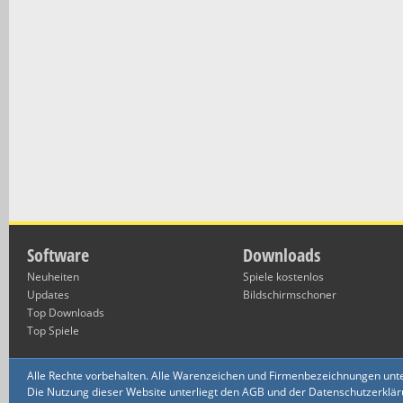
Software
Downloads
Neuheiten
Spiele kostenlos
Updates
Bildschirmschoner
Top Downloads
Top Spiele
Alle Rechte vorbehalten. Alle Warenzeichen und Firmenbezeichnungen unte
Die Nutzung dieser Website unterliegt den AGB und der Datenschutzerklärun