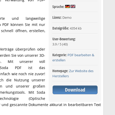
Sprache:
Lizenz:
Demo
rte und langweilige
a PDF können Sie mit nur
Dateigröße:
4354 kb
chnell öffnen, erstellen,
User-Bewertung:
3.9
/
5
(
40
)
Verträge überprüfen oder
Kategorie:
PDF bearbeiten &
erden Sie von unserer 3D-
erstellen
ein. Mit unserer voll
n Soda PDF ist das
Homepage:
Zur Website des
nfach wie noch nie zuvor!
Herstellers
urch die Nutzung unserer
onen und unserer großen
Download
merkungstools. Mit Soda
echnologie (Optische
r und gescannte Dokumente akkurat in bearbeitbaren Text