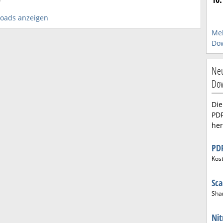
loads anzeigen
Meh
Dow
Neu
Do
Die
PDF
her
PD
Kos
Sca
Sha
Ni