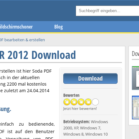
ildschirmschoner
Blog
F bearbeiten & erstellen
CR 2012 Download
Dow
stellen ist hier
Soda PDF
Download
ch in der aktuellen
ang 2200 mal kostenlos
e zuletzt am
24.04.2014
Bewerten
sung.
Jetzt hier bewerten!
Betriebssystem:
Windows
infach zu bedienende,
2000, XP, Windows 7,
PDF ist auf den Benutzer
Windows 8, Windows 10
ie Verwaltung von PDF-