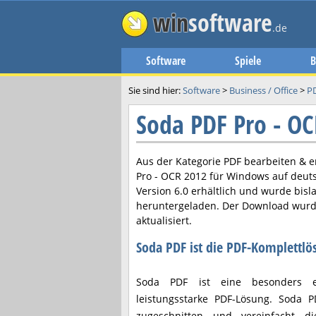
win
software
.de
Software
Spiele
B
Sie sind hier:
Software
>
Business / Office
>
PD
Soda PDF Pro - O
Aus der Kategorie PDF bearbeiten & er
Pro - OCR 2012
für Windows auf deuts
Version
6.0
erhältlich und wurde bisl
heruntergeladen. Der Download wurd
aktualisiert.
Soda PDF ist die PDF-Komplettlö
Soda PDF ist eine besonders e
leistungsstarke PDF-Lösung. Soda 
zugeschnitten und vereinfacht d