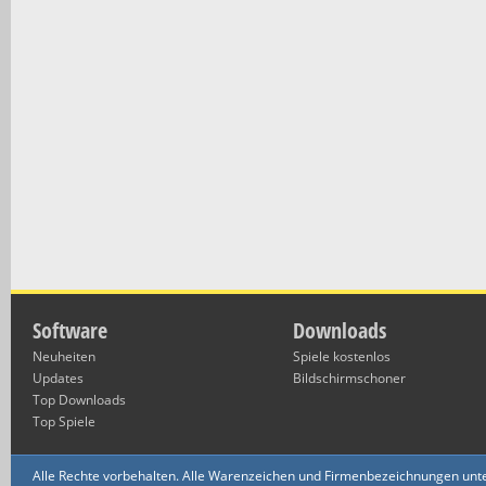
Software
Downloads
Neuheiten
Spiele kostenlos
Updates
Bildschirmschoner
Top Downloads
Top Spiele
Alle Rechte vorbehalten. Alle Warenzeichen und Firmenbezeichnungen unte