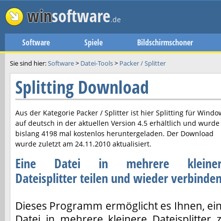
win
software
.de
Software
Spiele
Bildschirmschoner
Sie sind hier:
Software
>
Datei-Tools
>
Packer / Splitter
Splitting Download
Aus der Kategorie Packer / Splitter ist hier
Splitting
für Windo
auf deutsch in der aktuellen Version
4.5
erhältlich und wurde
bislang 4198 mal kostenlos heruntergeladen. Der Download
wurde zuletzt am
24.11.2010
aktualisiert.
Eine Datei in mehrere kleiner
Dateisplitter teilen und wieder verbinde
Dieses Programm ermöglicht es Ihnen, ei
Datei in mehrere kleinere Dateisplitter 