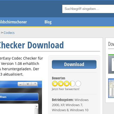
ildschirmschoner
Blog
e
>
Codecs
Checker Download
Dow
erEasy Codec Checker
für
Download
n Version
1.08
erhältlich
s heruntergeladen. Der
13
aktualisiert.
Bewerten
Jetzt hier bewerten!
Betriebssystem:
Windows
2000, XP, Windows 7,
Windows 8, Windows 10