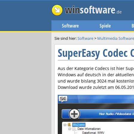
win
software
.de
Software
Spiele
B
Sie sind hier:
Software
>
Multimedia Softwar
SuperEasy Codec 
Aus der Kategorie Codecs ist hier
Sup
Windows auf deutsch in der aktuelle
und wurde bislang 3024 mal kostenlo
Download wurde zuletzt am
06.05.20