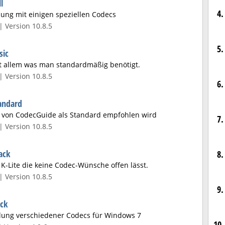
l
4.
ung mit einigen speziellen Codecs
| Version 10.8.5
5.
sic
it allem was man standardmäßig benötigt.
| Version 10.8.5
6.
tandard
s von CodecGuide als Standard empfohlen wird
7.
| Version 10.8.5
ack
8.
 K-Lite die keine Codec-Wünsche offen lässt.
| Version 10.8.5
9.
ck
ung verschiedener Codecs für Windows 7
10.