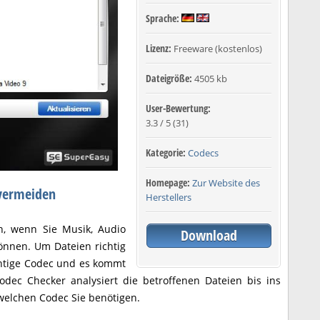
Sprache:
Lizenz:
Freeware (kostenlos)
Dateigröße:
4505 kb
User-Bewertung:
3.3
/
5
(
31
)
Kategorie:
Codecs
Homepage:
Zur Website des
vermeiden
Herstellers
n, wenn Sie Musik, Audio
Download
können. Um Dateien richtig
ichtige Codec und es kommt
dec Checker analysiert die betroffenen Dateien bis ins
 welchen Codec Sie benötigen.