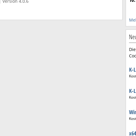
 Version 4.0.6
Meh
Ne
Die
Cod
K-L
Kos
K-L
Kos
Wi
Kos
x6