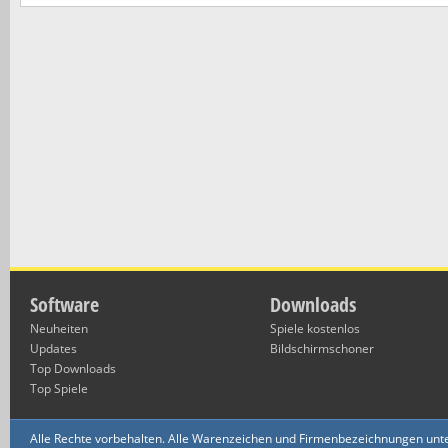
Software
Downloads
Neuheiten
Spiele kostenlos
Updates
Bildschirmschoner
Top Downloads
Top Spiele
Alle Rechte vorbehalten. Alle Warenzeichen und Firmenbezeichnungen unte