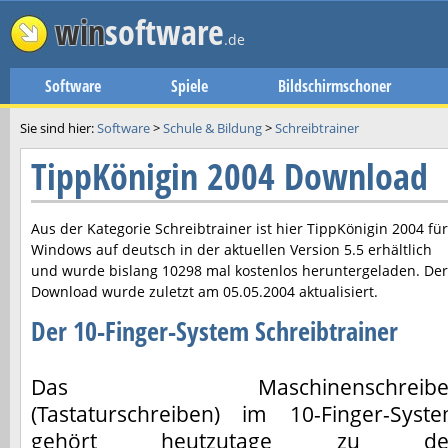
win
software
.de
Software
Spiele
Bildschirmschoner
Sie sind hier:
Software
>
Schule & Bildung
>
Schreibtrainer
TippKönigin 2004 Download
Aus der Kategorie Schreibtrainer ist hier
TippKönigin 2004
für
Windows auf deutsch in der aktuellen Version
5.5
erhältlich
und wurde bislang 10298 mal kostenlos heruntergeladen. Der
Download wurde zuletzt am
05.05.2004
aktualisiert.
Der 10-Finger-System Schreibtrainer
Das Maschinenschreibe
(Tastaturschreiben) im 10-Finger-Syst
gehört heutzutage zu de