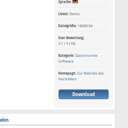
Sprache:
Lizenz:
Demo
Dateigröße:
18000 kb
User-Bewertung:
3.1
/
5
(
18
)
Kategorie:
Gastronomie
Software
Homepage:
Zur Website des
Herstellers
Download
oaden