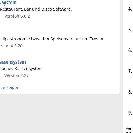
S System
4.
Restaurant, Bar und Disco Software.
| Version 6.0.2
5.
hnellgastronomie bzw. den Speisenverkauf am Tresen
sion 4.2.20
6.
Kassensystem
infaches Kassensystem
7.
| Version 2.27
s anzeigen
8.
9.
ver