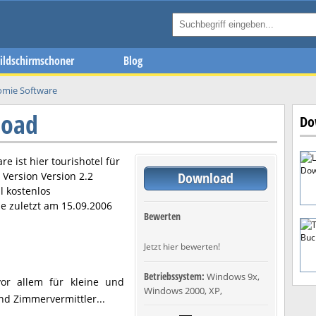
ildschirmschoner
Blog
omie Software
load
Do
re ist hier
tourishotel
für
Download
n Version
Version 2.2
l kostenlos
e zuletzt am
15.09.2006
Bewerten
Jetzt hier bewerten!
Betriebssystem:
Windows 9x,
 vor allem für kleine und
Windows 2000, XP,
nd Zimmervermittler...