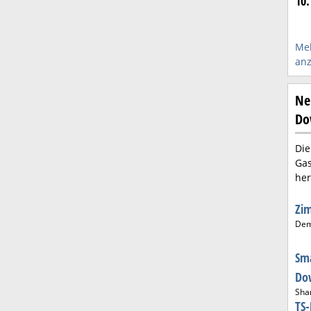
10.
Meh
anz
Ne
Do
Die
Gas
her
Zi
De
Sma
Do
Sha
TS