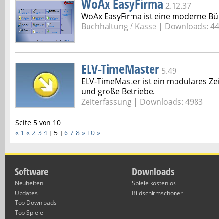
WoAx EasyFirma
2.12.37
WoAx EasyFirma ist eine moderne Bü
Buchhaltung / Kasse | Downloads: 4
ELV-TimeMaster
5.49
ELV-TimeMaster ist ein modulares Zei
und große Betriebe.
Zeiterfassung | Downloads: 4983
Seite 5 von 10
« 1
«
2
3
4
[ 5 ]
6
7
8
»
10 »
Software
Downloads
Neuheiten
Spiele kostenlos
Updates
Bildschirmschoner
Top Downloads
Top Spiele