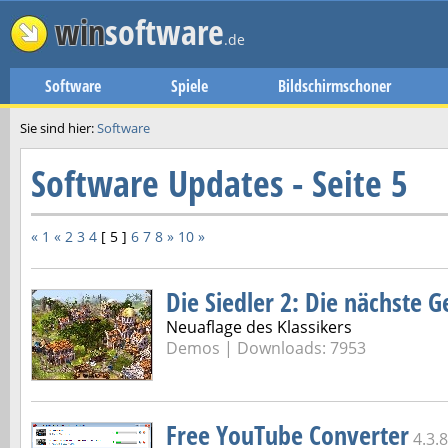
win
software
.de
Software
Spiele
Bildschirmschoner
Sie sind hier:
Software
Software Updates - Seite 5
« 1
«
2
3
4
[ 5 ]
6
7
8
»
10 »
Die Siedler 2: Die nächste 
Neuaflage des Klassikers
Demos | Downloads: 7953
Free YouTube Converter
4.3.