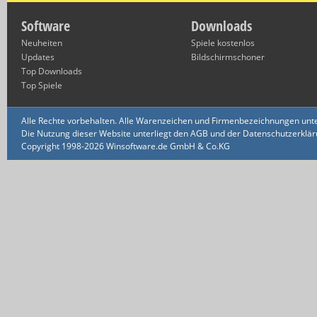
Software
Downloads
Neuheiten
Spiele kostenlos
Updates
Bildschirmschoner
Top Downloads
Top Spiele
Alle Rechte vorbehalten. Alle Warenzeichen und Firmenbezeichnungen unte
Die Nutzung dieser Website unterliegt den AGB und der Datenschutzerklärun
Copyright 1998-2026 Winsoftware.de GmbH & Co.KG