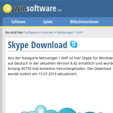
win
software
.de
Software
Spiele
Bildschirmschoner
Sie sind hier:
Software
>
Internet
>
Messenger / VoIP
Skype Download
Aus der Kategorie Messenger / VoIP ist hier
Skype
für Window
auf deutsch in der aktuellen Version
8.42
erhältlich und wurd
bislang 45739 mal kostenlos heruntergeladen. Der Download
wurde zuletzt am
15.07.2019
aktualisiert.