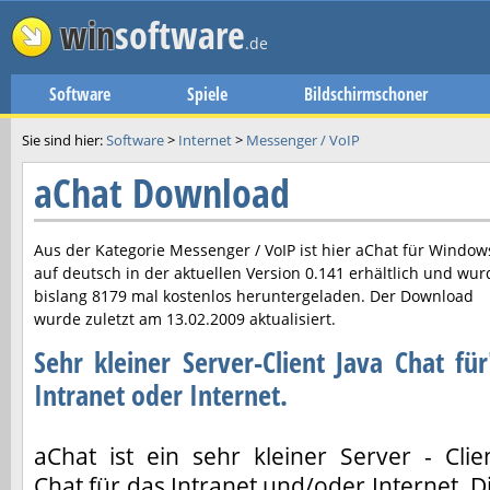
win
software
.de
Software
Spiele
Bildschirmschoner
Sie sind hier:
Software
>
Internet
>
Messenger / VoIP
aChat Download
Aus der Kategorie Messenger / VoIP ist hier
aChat
für Window
auf deutsch in der aktuellen Version
0.141
erhältlich und wur
bislang 8179 mal kostenlos heruntergeladen. Der Download
wurde zuletzt am
13.02.2009
aktualisiert.
Sehr kleiner Server-Client Java Chat für
Intranet oder Internet.
aChat ist ein sehr kleiner Server - Clie
Chat für das Intranet und/oder Internet. D