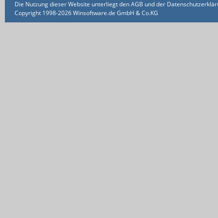
Die Nutzung dieser Website unterliegt den AGB und der Datenschutzerklärun
Copyright 1998-2026 Winsoftware.de GmbH & Co.KG