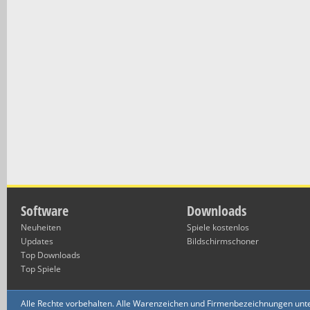
Software
Downloads
Neuheiten
Spiele kostenlos
Updates
Bildschirmschoner
Top Downloads
Top Spiele
Alle Rechte vorbehalten. Alle Warenzeichen und Firmenbezeichnungen unte