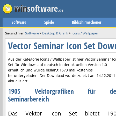
win
software
.de
Software
Spiele
Bildschirmschoner
Sie sind hier:
Software
>
Desktop & Grafik
>
Icons / Wallpaper
Vector Seminar Icon Set Dow
Aus der Kategorie Icons / Wallpaper ist hier
Vector Seminar Ic
Set
für Windows auf deutsch in der aktuellen Version
1.0
erhältlich und wurde bislang 1573 mal kostenlos
heruntergeladen. Der Download wurde zuletzt am
14.12.2011
aktualisiert.
1905 Vektorgrafiken für de
Seminarbereich
Das Vektor Icon Set bietet 19