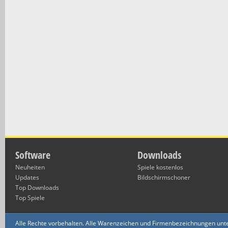
Software
Downloads
Neuheiten
Spiele kostenlos
Updates
Bildschirmschoner
Top Downloads
Top Spiele
Alle Rechte vorbehalten. Alle Warenzeichen und Firmenbezeichnungen unte