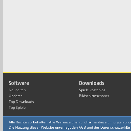
Software
Downloads
Neuheiten
Spiele kostenlos
Updates
Bildschirmschoner
Top Downloads
Top Spiele
Alle Rechte vorbehalten. Alle Warenzeichen und Firmenbezeichnungen unte
Die Nutzung dieser Website unterliegt den AGB und der Datenschutzerklärun