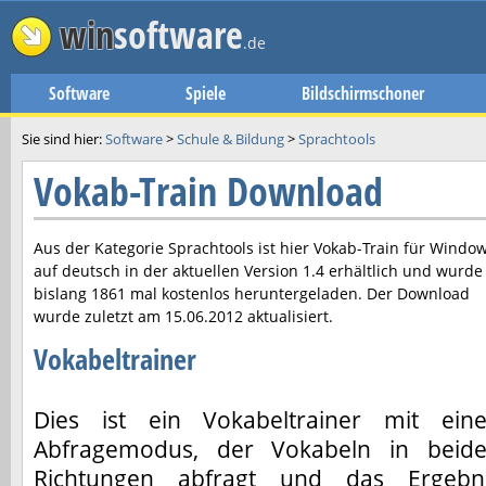
win
software
.de
Software
Spiele
Bildschirmschoner
Sie sind hier:
Software
>
Schule & Bildung
>
Sprachtools
Vokab-Train Download
Aus der Kategorie Sprachtools ist hier
Vokab-Train
für Windo
auf deutsch in der aktuellen Version
1.4
erhältlich und wurde
bislang 1861 mal kostenlos heruntergeladen. Der Download
wurde zuletzt am
15.06.2012
aktualisiert.
Vokabeltrainer
Dies ist ein Vokabeltrainer mit ein
Abfragemodus, der Vokabeln in beid
Richtungen abfragt und das Ergebn