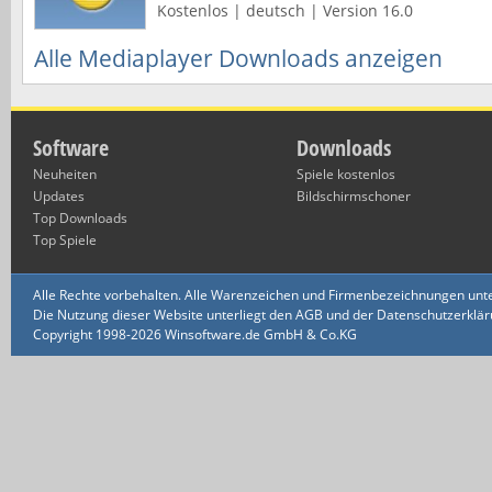
Kostenlos | deutsch | Version 16.0
Alle Mediaplayer Downloads anzeigen
Software
Downloads
Neuheiten
Spiele kostenlos
Updates
Bildschirmschoner
Top Downloads
Top Spiele
Alle Rechte vorbehalten. Alle Warenzeichen und Firmenbezeichnungen unte
Die Nutzung dieser Website unterliegt den AGB und der Datenschutzerklärun
Copyright 1998-2026 Winsoftware.de GmbH & Co.KG