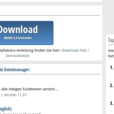
Download
WinNc 5.6 kostenlos
Top
tallations-Anleitung finden Sie hier:
Download FAQ /
Hie
Deinstallation
Kat
1.
ie Dateimanager:
2.
alle nötigen Funktionen vereint...
| Version 11.57
3.
nglish)