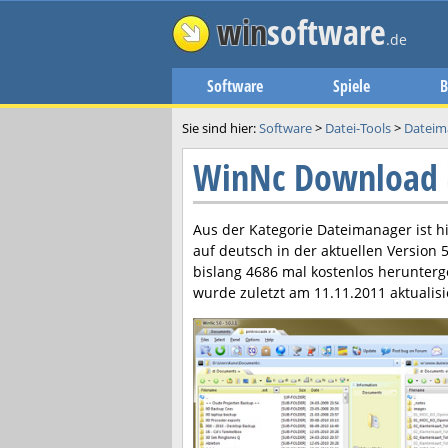
win
software
.de
Software
Spiele
B
Sie sind hier:
Software
>
Datei-Tools
>
Dateim
WinNc Download
Aus der Kategorie Dateimanager ist h
auf deutsch in der aktuellen Version
5
bislang 4686 mal kostenlos herunter
wurde zuletzt am
11.11.2011
aktualisi