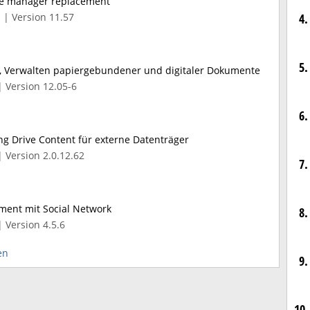
le manager replacement
4.
 | Version 11.57
5.
n, Verwalten papiergebundener und digitaler Dokumente
| Version 12.05-6
6.
g Drive Content für externe Datenträger
 Version 2.0.12.62
7.
nt mit Social Network
8.
 Version 4.5.6
en
9.
10.