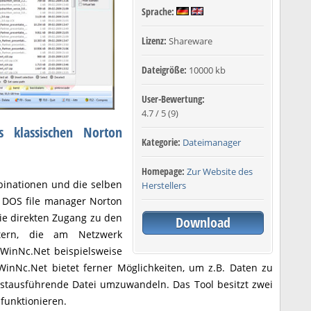
Sprache:
Lizenz:
Shareware
Dateigröße:
10000 kb
User-Bewertung:
4.7
/
5
(
9
)
 klassischen Norton
Kategorie:
Dateimanager
Homepage:
Zur Website des
binationen und die selben
Herstellers
e DOS file manager Norton
e direkten Zugang zu den
Download
tern, die am Netzwerk
 WinNc.Net beispielsweise
 WinNc.Net bietet ferner Möglichkeiten, um z.B. Daten zu
stausführende Datei umzuwandeln. Das Tool besitzt zwei
funktionieren.