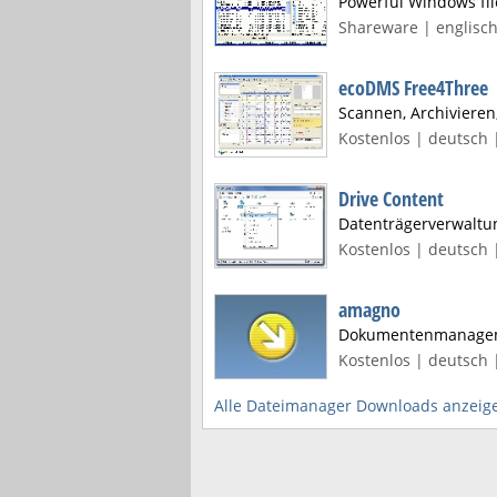
Powerful Windows fi
Shareware | englisch
ecoDMS Free4Three
Scannen, Archiviere
Kostenlos | deutsch 
Drive Content
Datenträgerverwaltun
Kostenlos | deutsch |
amagno
Dokumentenmanageme
Kostenlos | deutsch |
Alle Dateimanager Downloads anzeig