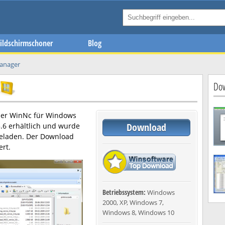
ildschirmschoner
Blog
anager
Dow
ier
WinNc
für Windows
Download
.6
erhältlich und wurde
geladen. Der Download
ert.
Betriebssystem:
Windows
2000, XP, Windows 7,
Windows 8, Windows 10