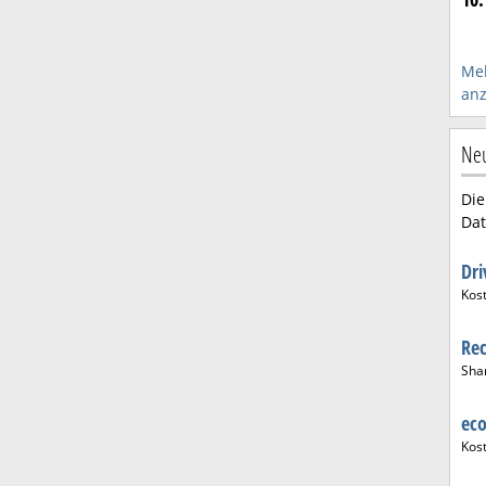
Me
anz
Ne
Die
Dat
Dr
Kos
Rec
Sha
ec
Kos