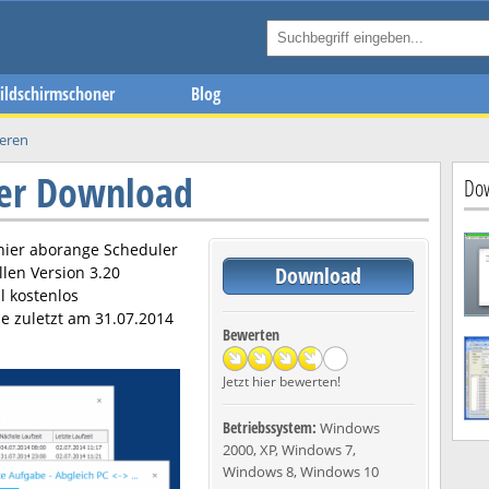
ildschirmschoner
Blog
eren
ler Download
Dow
hier
aborange Scheduler
Download
llen Version
3.20
l kostenlos
e zuletzt am
31.07.2014
Bewerten
Jetzt hier bewerten!
Betriebssystem:
Windows
2000, XP, Windows 7,
Windows 8, Windows 10