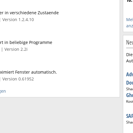
er in verschiedene Zustaende
Meh
 Version 1.2.4.10
anz
Neu
rt in beliebige Programme
| Version 2.2i
Die
Aut
imiert Fenster automatisch.
Adv
| Version 0.61952
Do
Sha
gen
Gh
Kos
SAF
Sha