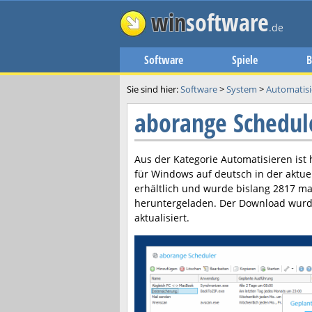
win
software
.de
Software
Spiele
B
Sie sind hier:
Software
>
System
>
Automatisi
aborange Schedu
Aus der Kategorie Automatisieren ist 
für Windows auf deutsch in der aktue
erhältlich und wurde bislang 2817 ma
heruntergeladen. Der Download wurd
aktualisiert.