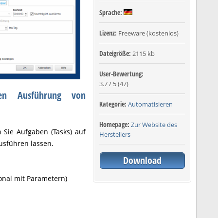
Sprache:
Lizenz:
Freeware (kostenlos)
Dateigröße:
2115 kb
User-Bewertung:
3.7
/
5
(
47
)
rten Ausführung von
Kategorie:
Automatisieren
Homepage:
Zur Website des
Sie Aufgaben (Tasks) auf
Herstellers
usführen lassen.
Download
onal mit Parametern)