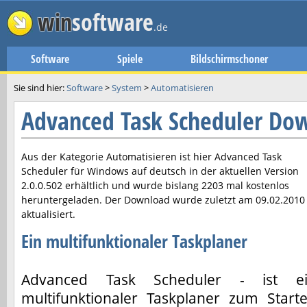
win
software
.de
Software
Spiele
Bildschirmschoner
Sie sind hier:
Software
>
System
>
Automatisieren
Advanced Task Scheduler Do
Aus der Kategorie Automatisieren ist hier
Advanced Task
Scheduler
für Windows auf deutsch in der aktuellen Version
2.0.0.502
erhältlich und wurde bislang 2203 mal kostenlos
heruntergeladen. Der Download wurde zuletzt am
09.02.2010
aktualisiert.
Ein multifunktionaler Taskplaner
Advanced Task Scheduler - ist e
multifunktionaler Taskplaner zum Start