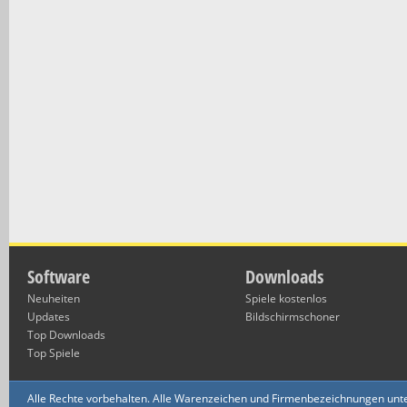
Software
Downloads
Neuheiten
Spiele kostenlos
Updates
Bildschirmschoner
Top Downloads
Top Spiele
Alle Rechte vorbehalten. Alle Warenzeichen und Firmenbezeichnungen unte