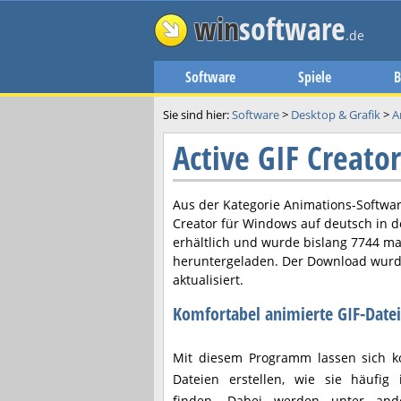
win
software
.de
Software
Spiele
B
Sie sind hier:
Software
>
Desktop & Grafik
>
A
Active GIF Creat
Aus der Kategorie Animations-Softwar
Creator
für Windows auf deutsch in d
erhältlich und wurde bislang 7744 ma
heruntergeladen. Der Download wurd
aktualisiert.
Komfortabel animierte GIF-Datei
Mit diesem Programm lassen sich ko
Dateien erstellen, wie sie häufig
finden. Dabei werden unter and