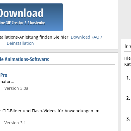
Download
ive GIF Creator 3.2 kostenlos
tallations-Anleitung finden Sie hier:
Download FAQ /
Deinstallation
Top
Hie
ie Animations-Software:
Kat
 Pro
1.
mator...
| Version 3.0a
2.
r GIF-Bilder und Flash-Videos für Anwendungen im
3.
| Version 3.1