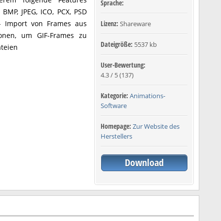
Sprache:
 BMP, JPEG, ICO, PCX, PSD
 - Import von Frames aus
Lizenz:
Shareware
ionen, um GIF-Frames zu
Dateigröße:
5537 kb
ateien
User-Bewertung:
4.3
/
5
(
137
)
Kategorie:
Animations-
Software
Homepage:
Zur Website des
Herstellers
Download