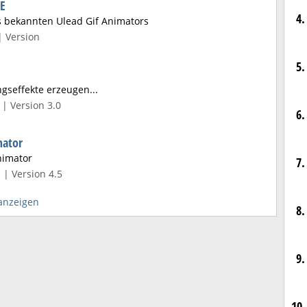
LE
4.
s bekannten Ulead Gif Animators
| Version
5.
gseffekte erzeugen...
| Version 3.0
6.
mator
nimator
7.
 | Version 4.5
anzeigen
8.
9.
10.