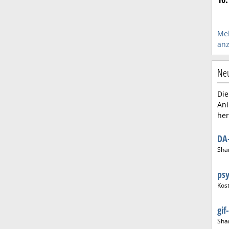
Meh
anz
Neu
Die
Ani
her
DA
Sha
psy
Kos
gif
Sha