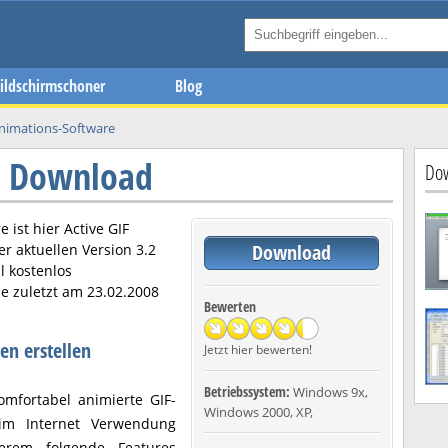
ildschirmschoner
Blog
nimations-Software
or Download
Dow
e ist hier
Active GIF
Download
er aktuellen Version
3.2
l kostenlos
e zuletzt am
23.02.2008
Bewerten
en erstellen
Jetzt hier bewerten!
Betriebssystem:
Windows 9x,
mfortabel animierte GIF-
Windows 2000, XP,
 im Internet Verwendung
erem folgende Features