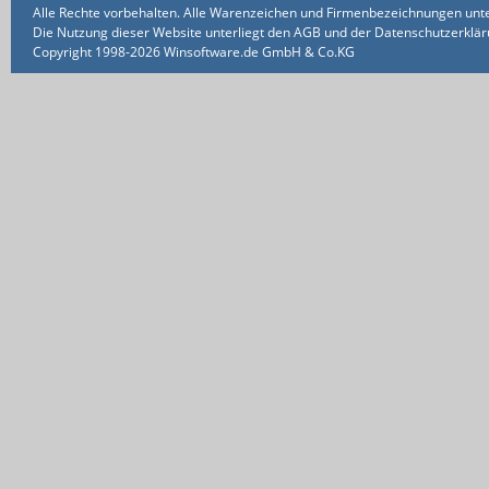
Alle Rechte vorbehalten. Alle Warenzeichen und Firmenbezeichnungen unte
Die Nutzung dieser Website unterliegt den AGB und der Datenschutzerklärun
Copyright 1998-2026 Winsoftware.de GmbH & Co.KG