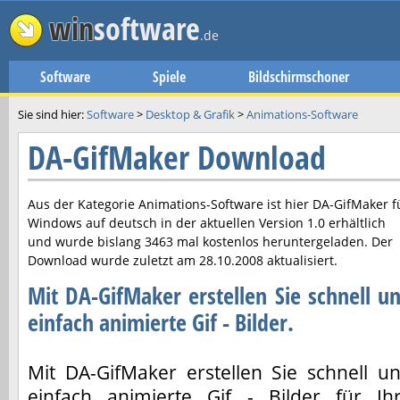
win
software
.de
Software
Spiele
Bildschirmschoner
Sie sind hier:
Software
>
Desktop & Grafik
>
Animations-Software
DA-GifMaker Download
Aus der Kategorie Animations-Software ist hier
DA-GifMaker
f
Windows auf deutsch in der aktuellen Version
1.0
erhältlich
und wurde bislang 3463 mal kostenlos heruntergeladen. Der
Download wurde zuletzt am
28.10.2008
aktualisiert.
Mit DA-GifMaker erstellen Sie schnell u
einfach animierte Gif - Bilder.
Mit DA-GifMaker erstellen Sie schnell u
einfach animierte Gif - Bilder für Ih