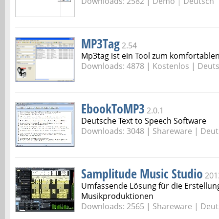
Downloads: 2582 |
Demo | Deutsch
MP3Tag
2.54
Mp3tag ist ein Tool zum komfortable
Downloads: 4878 |
Kostenlos | Deut
EbookToMP3
2.0.1
Deutsche Text to Speech Software
Downloads: 3048 |
Shareware | Deut
Samplitude Music Studio
201
Umfassende Lösung für die Erstellun
Musikproduktionen
Downloads: 2565 |
Shareware | Deut