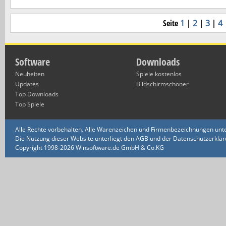
Seite
1
|
2
|
3
|
4
Software
Downloads
Neuheiten
Spiele kostenlos
Updates
Bildschirmschoner
Top Downloads
Top Spiele
Alle Rechte vorbehalten. Alle Warenzeichen und Firmenbezeichnungen unte
Die Nutzung dieser Website unterliegt den AGB und der Datenschutzerklärun
Copyright 1998-2026 Winsoftware.de GmbH & Co.KG