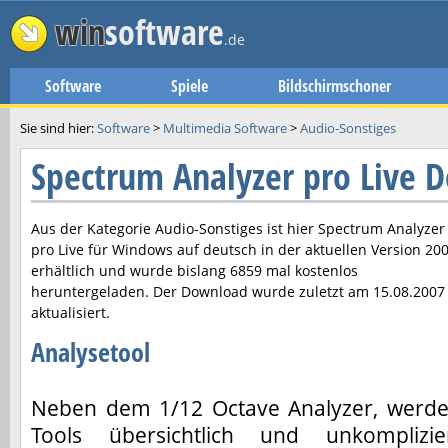
win
software
.de
Software
Spiele
Bildschirmschoner
Sie sind hier:
Software
>
Multimedia Software
>
Audio-Sonstiges
Spectrum Analyzer pro Live 
Aus der Kategorie Audio-Sonstiges ist hier
Spectrum Analyzer
pro Live
für Windows auf deutsch in der aktuellen Version
20
erhältlich und wurde bislang 6859 mal kostenlos
heruntergeladen. Der Download wurde zuletzt am
15.08.2007
aktualisiert.
Analysetool
Neben dem 1/12 Octave Analyzer, werd
Tools übersichtlich und unkomplizie