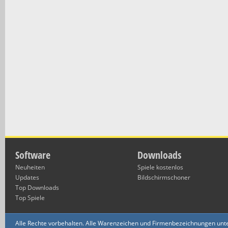
Software
Downloads
Neuheiten
Spiele kostenlos
Updates
Bildschirmschoner
Top Downloads
Top Spiele
Alle Rechte vorbehalten. Alle Warenzeichen und Firmenbezeichnungen unte