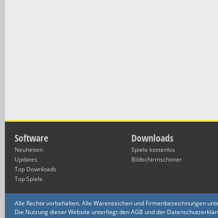
Software
Downloads
Neuheiten
Spiele kostenlos
Updates
Bildschirmschoner
Top Downloads
Top Spiele
Alle Rechte vorbehalten. Alle Warenzeichen und Firmenbezeichnungen unte
Die Nutzung dieser Website unterliegt den AGB und der Datenschutzerklärun