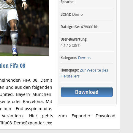
Sprache:
Lizenz:
Demo
Dateigröße:
478000 kb
User-Bewertung:
4.1
/
5
(
391
)
Kategorie:
Demos
ion Fifa 08
Homepage:
Zur Website des
Herstellers
heinenden FIFA 08. Damit
len und aus den folgenden
Download
United, Bayern München,
eille oder Barcelona. Mit
inen Endlosspielmodus
g verändern. Hier gehts zum Expander Download:
e/fifa08_DemoExpander.exe