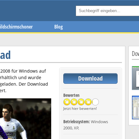
ildschirmschoner
Blog
oad
Dow
 2008
für Windows auf
Download
rhältlich und wurde
rgeladen. Der Download
ert.
Bewerten
Jetzt hier bewerten!
Betriebssystem:
Windows
2000, XP,