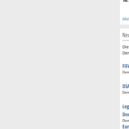
Meh
Ne
Die
De
FI
De
DS
De
Le
Do
De
Eu