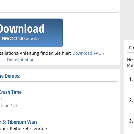
Download
FIFA 2008 1.0 kostenlos
Top
tallations-Anleitung finden Sie hier:
Download FAQ /
Hie
Deinstallation
Kat
rie Demos:
1.
 Crash Time
er
2.
sion 1.0
3.
3: Tiberium Wars
uer-Reihe kehrt zurück