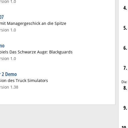
sion 1.0
4.
07
mit Managergeschick an die Spitze
5.
sion 1.0
emo
6.
spiels Das Schwarze Auge: Blackguards
sion 1.0
7.
r 2 Demo
ion des Truck Simulators
Die
8.
sion 1.38
9.
10.