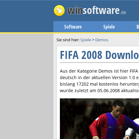
win
software
.de
Software
Spiele
B
Sie sind hier:
Spiele
>
Demos
FIFA 2008 Downl
Aus der Kategorie Demos ist hier
FIFA
deutsch in der aktuellen Version
1.0
e
bislang 17202 mal kostenlos herunte
wurde zuletzt am
05.06.2008
aktualisi