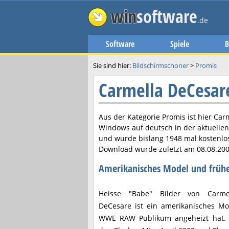
win
software
.de
Software
Spiele
B
Sie sind hier:
Bildschirmschoner
>
Promis
Carmella DeCesa
Aus der Kategorie Promis ist hier
Car
Windows auf deutsch in der aktuelle
und wurde bislang 1948 mal kostenlo
Download wurde zuletzt am
08.08.20
Amerikanisches Model und frü
Heisse "Babe" Bilder von Carme
DeCesare ist ein amerikanisches Mo
WWE RAW Publikum angeheizt hat.