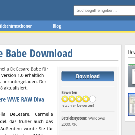
ildschirmschoner
Blog
re Babe Download
Dow
mella DeCesare Babe
für
Download
n Version
1.0
erhältlich
s heruntergeladen. Der
08
aktualisiert.
Bewerten
here WWE RAW Diva
Jetzt hier bewerten!
lla DeCesare. Carmella
Betriebssystem:
Windows
del, das früher auch das
2000, XP,
 Außerdem wurde Sie für