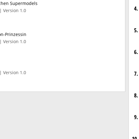
schen Supermodels
4.
| Version 1.0
5.
on-Prinzessin
| Version 1.0
6.
| Version 1.0
7.
8.
9.
10.