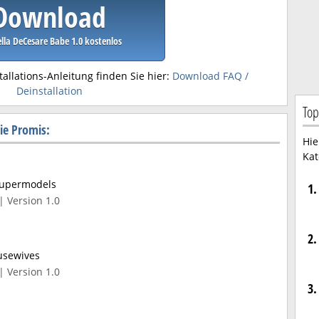
Download
lla DeCesare Babe 1.0 kostenlos
tallations-Anleitung finden Sie hier:
Download FAQ /
Deinstallation
Top
ie Promis:
Hie
Kat
Supermodels
1.
| Version 1.0
2.
usewives
| Version 1.0
3.