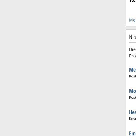
Meh
Neu
Die
Pro
Me
Kos
Mo
Kos
He
Kos
Em