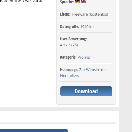
mate of the Year 2004.
Sprache:
Lizenz:
Freeware (kostenlos)
Dateigröße:
1940 kb
User-Bewertung:
4.1
/
5
(
75
)
Kategorie:
Promis
Homepage:
Zur Website des
Herstellers
Download