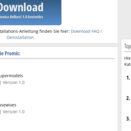
Download
onica Bellucci 1.0 kostenlos
tallations-Anleitung finden Sie hier:
Download FAQ /
Deinstallation
Top
ie Promis:
Hie
Kat
Supermodels
1.
| Version 1.0
2.
usewives
| Version 1.0
3.