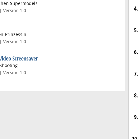
schen Supermodels
4.
| Version 1.0
5.
on-Prinzessin
| Version 1.0
6.
Video Screensaver
Shooting
| Version 1.0
7.
8.
9.
10.