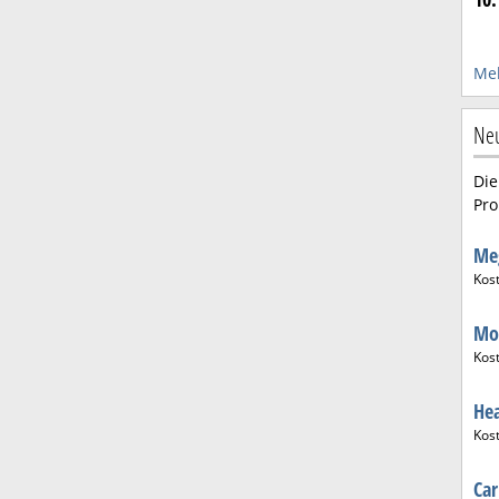
Meh
Neu
Die
Pro
Me
Kos
Mo
Kos
He
Kos
Ca