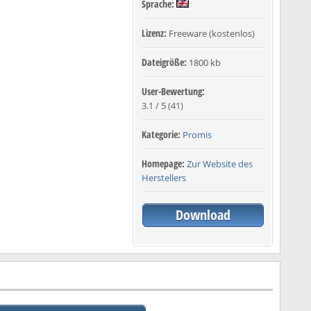
Sprache:
Lizenz:
Freeware (kostenlos)
Dateigröße:
1800 kb
User-Bewertung:
3.1
/
5
(
41
)
Kategorie:
Promis
Homepage:
Zur Website des
Herstellers
Download