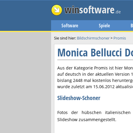
win
software
.de
Software
Spiele
B
Sie sind hier:
Bildschirmschoner
>
Promis
Monica Bellucci 
Aus der Kategorie Promis ist hier
Moni
auf deutsch in der aktuellen Version
1
bislang 2448 mal kostenlos herunter
wurde zuletzt am
15.06.2012
aktualisi
Slideshow-Schoner
Fotos der hübschen italienischen 
Slideshow zusammengestellt.