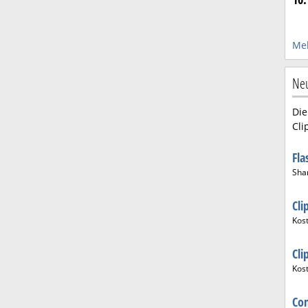
Meh
Neu
Die
Cli
Fla
Sha
Cl
Kos
Cl
Kos
Co