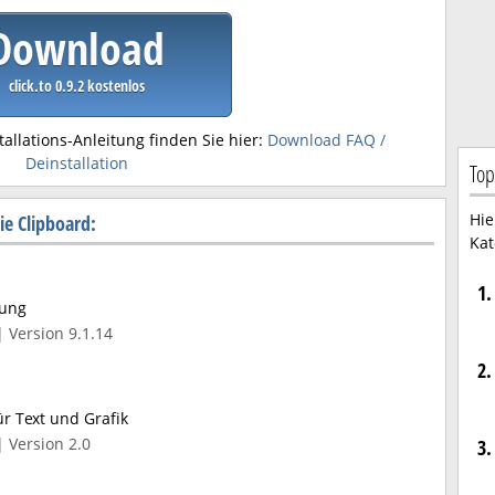
Download
click.to 0.9.2 kostenlos
tallations-Anleitung finden Sie hier:
Download FAQ /
Deinstallation
Top
Hie
e Clipboard:
Kat
1.
tung
 Version 9.1.14
2.
r Text und Grafik
| Version 2.0
3.