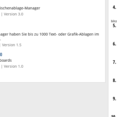
4.
Zwischenablage-Manager
| Version 3.0
blit
5.
ger haben Sie bis zu 1000 Text- oder Grafik-Ablagen im
.
6.
| Version 1.5
00
pboards
7.
| Version 1.0
8.
9.
10.