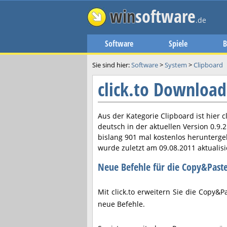
win
software
.de
Software
Spiele
B
Sie sind hier:
Software
>
System
>
Clipboard
click.to Download
Aus der Kategorie Clipboard ist hier
c
deutsch in der aktuellen Version
0.9.2
bislang 901 mal kostenlos herunterg
wurde zuletzt am
09.08.2011
aktualisi
Neue Befehle für die Copy&Past
Mit click.to erweitern Sie die Copy&
neue Befehle.