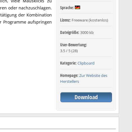
ch, viele Mausklicks zu
Sprache:
eren oder nachzuschlagen.
etätigung der Kombination
Lizenz:
Freeware (kostenlos)
der Programme aufspringen
Dateigröße:
3000 kb
User-Bewertung:
3.5
/
5
(
28
)
Kategorie:
Clipboard
Homepage:
Zur Website des
Herstellers
Download