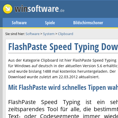
win
software
.de
Software
Spiele
Bildschirmschoner
Sie sind hier:
Software
>
System
>
Clipboard
FlashPaste Speed Typing Do
Aus der Kategorie Clipboard ist hier
FlashPaste Speed Typing
für Windows auf deutsch in der aktuellen Version
5.6
erhältli
und wurde bislang 1488 mal kostenlos heruntergeladen. Der
Download wurde zuletzt am
22.03.2012
aktualisiert.
Mit FlashPaste wird schnelles Tippen wa
FlashPaste Speed Typing ist ein se
zeitsparendes Tool für alle, die bestimm
Text- oder Codesegmente immer wied