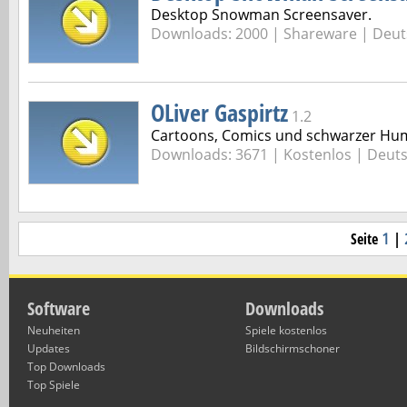
Desktop Snowman Screensaver.
Downloads: 2000 |
Shareware | Deut
OLiver Gaspirtz
1.2
Cartoons, Comics und schwarzer Hu
Downloads: 3671 |
Kostenlos | Deut
Seite
1
|
Software
Downloads
Neuheiten
Spiele kostenlos
Updates
Bildschirmschoner
Top Downloads
Top Spiele