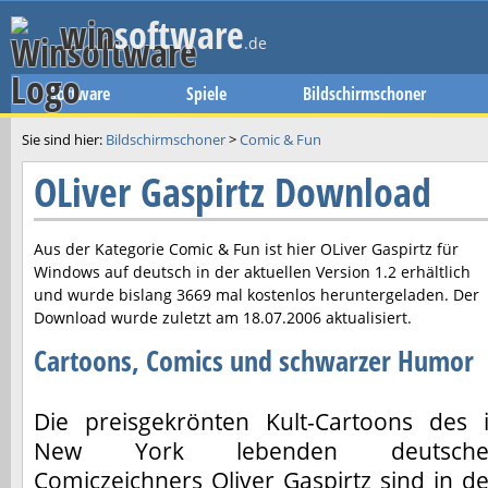
win
software
.de
Software
Spiele
Bildschirmschoner
Sie sind hier:
Bildschirmschoner
>
Comic & Fun
OLiver Gaspirtz Download
Aus der Kategorie Comic & Fun ist hier
OLiver Gaspirtz
für
Windows auf deutsch in der aktuellen Version
1.2
erhältlich
und wurde bislang 3669 mal kostenlos heruntergeladen. Der
Download wurde zuletzt am
18.07.2006
aktualisiert.
Cartoons, Comics und schwarzer Humor
Die preisgekrönten Kult-Cartoons des 
New York lebenden deutsche
Comiczeichners Oliver Gaspirtz sind in d