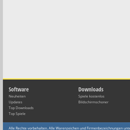
Software
Downloads
Neuheiten
Spiele kostenlos
Updates
Bildschirmschoner
Top Downloads
Top Spiele
Alle Rechte vorbehalten. Alle Warenzeichen und Firmenbezeichnungen unte