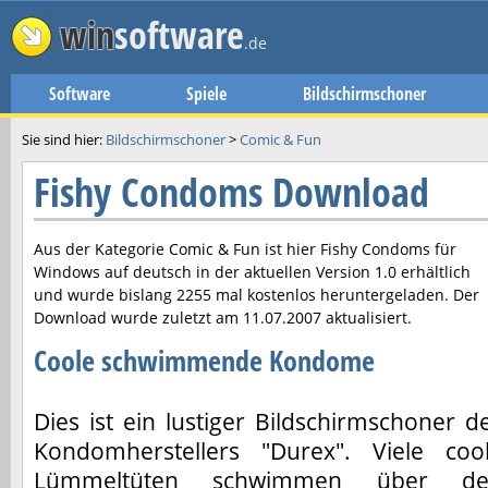
win
software
.de
Software
Spiele
Bildschirmschoner
Sie sind hier:
Bildschirmschoner
>
Comic & Fun
Fishy Condoms Download
Aus der Kategorie Comic & Fun ist hier
Fishy Condoms
für
Windows auf deutsch in der aktuellen Version
1.0
erhältlich
und wurde bislang 2255 mal kostenlos heruntergeladen. Der
Download wurde zuletzt am
11.07.2007
aktualisiert.
Coole schwimmende Kondome
Dies ist ein lustiger Bildschirmschoner d
Kondomherstellers "Durex". Viele coo
Lümmeltüten schwimmen über de