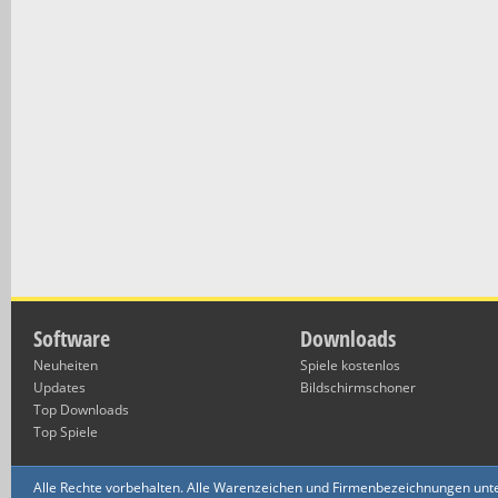
Software
Downloads
Neuheiten
Spiele kostenlos
Updates
Bildschirmschoner
Top Downloads
Top Spiele
Alle Rechte vorbehalten. Alle Warenzeichen und Firmenbezeichnungen unte