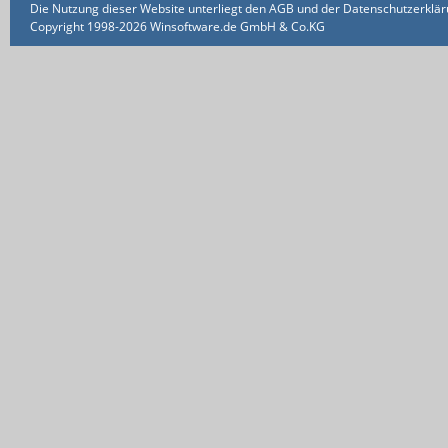
Die Nutzung dieser Website unterliegt den AGB und der Datenschutzerklärun
Copyright 1998-2026 Winsoftware.de GmbH & Co.KG