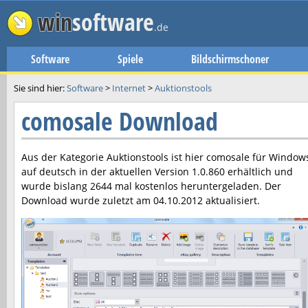
win
software
.de
Software
Spiele
Bildschirmschoner
Sie sind hier:
Software
>
Internet
>
Auktionstools
comosale Download
Aus der Kategorie Auktionstools ist hier
comosale
für Window
auf deutsch in der aktuellen Version
1.0.860
erhältlich und
wurde bislang 2644 mal kostenlos heruntergeladen. Der
Download wurde zuletzt am
04.10.2012
aktualisiert.