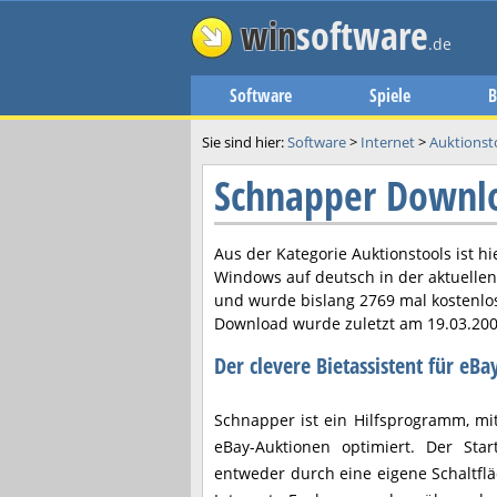
win
software
.de
Software
Spiele
B
Sie sind hier:
Software
>
Internet
>
Auktionst
Schnapper Downl
Aus der Kategorie Auktionstools ist h
Windows auf deutsch in der aktuelle
und wurde bislang 2769 mal kostenlo
Download wurde zuletzt am
19.03.20
Der clevere Bietassistent für eB
Schnapper ist ein Hilfsprogramm, m
eBay-Auktionen optimiert. Der Sta
entweder durch eine eigene Schaltflä