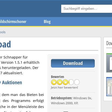
ildschirmschoner
Blog
ools
oad
Dow
ier
Schnapper
für
Download
n Version
1.5.1
erhältlich
s heruntergeladen. Der
07
aktualisiert.
Bewerten
ay Auktionen
Jetzt hier bewerten!
it dem man das Bieten bei
Betriebssystem:
Windows 9x,
rt des Programms erfolgt
Windows 2000, XP,
che in der Menüleiste des