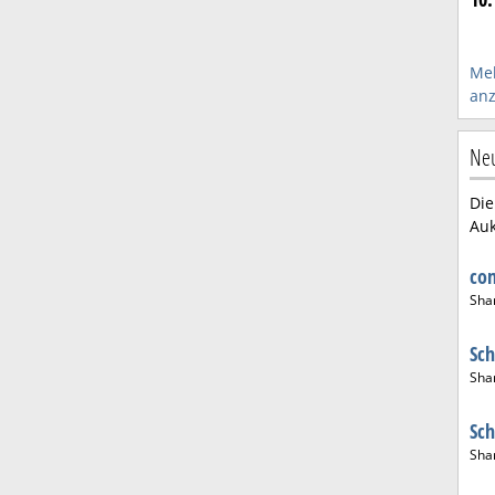
Meh
anz
Neu
Die
Auk
co
Sha
Sc
Sha
Sc
Sha