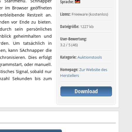
as Startmenü. Schnapper
Sprache:
ner im Browser geöffneten
Lizenz:
Freeware (kostenlos)
erbleibende Restzeit an.
nden vor Ende zu bieten.
Dateigröße:
1227 kb
durch sein persönliches
nblick geheimhalten und
User-Bewertung:
rden. Um tatsächlich in
3.2
/
5
(
46
)
nnen, kann SAchnapper die
Kategorie:
hronisieren. Dies erfolgt
Auktionstools
grammstart, oder manuell.
Homepage:
Zur Website des
isches Signal, sobald nur
Herstellers
 Anzahl Sekunden bis zum
Download