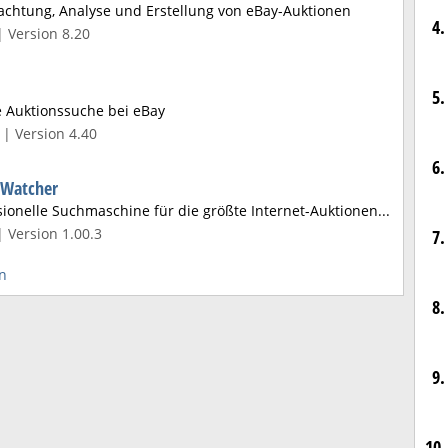
achtung, Analyse und Erstellung von eBay-Auktionen
4.
| Version 8.20
5.
e Auktionssuche bei eBay
| Version 4.40
6.
 Watcher
ionelle Suchmaschine für die größte Internet-Auktionen...
 Version 1.00.3
7.
n
8.
9.
10.