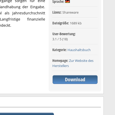
orgänge sorgen für eine
Sprache:
 Handhabung der Eingabe.
Lizenz:
Shareware
 als Jahresdurchschnitt
gfristige finanzielle
Dateigröße:
1689 kb
deckt.
User-Bewertung:
3.1
/
5
(
18
)
Kategorie:
Haushaltsbuch
Homepage:
Zur Website des
Herstellers
Download