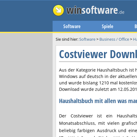
win
software
.de
Software
Spiele
B
Sie sind hier:
Software
>
Business / Office
>
H
Costviewer Down
Aus der Kategorie Haushaltsbuch ist 
Windows auf deutsch in der aktuelle
und wurde bislang 1210 mal kostenlo
Download wurde zuletzt am
12.05.20
Haushaltsbuch mit allen was ma
Der Costviewer ist ein Haushal
Monatsabschluss, mit vielen grafis
beliebig farbigen Ausdruck und eine