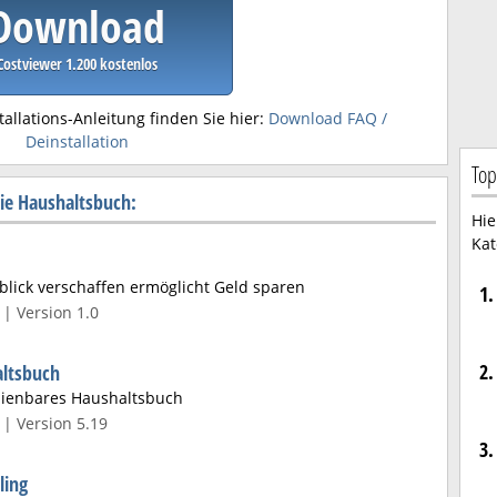
Download
Costviewer 1.200 kostenlos
tallations-Anleitung finden Sie hier:
Download FAQ /
Deinstallation
Top
ie Haushaltsbuch:
Hie
Kat
lick verschaffen ermöglicht Geld sparen
1.
| Version 1.0
2.
ltsbuch
edienbares Haushaltsbuch
| Version 5.19
3.
ling