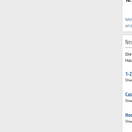
Me
anz
Neu
Die
Hau
1-
Sha
Ca
Sha
Hom
Sha