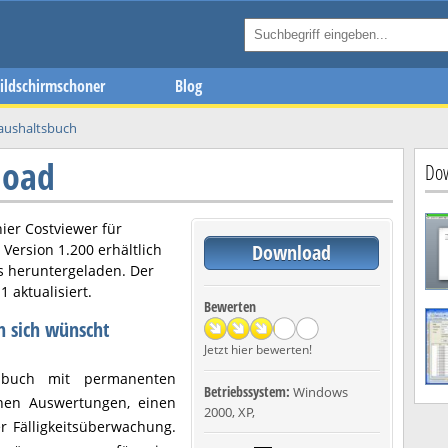
ildschirmschoner
Blog
aushaltsbuch
load
Dow
hier
Costviewer
für
Download
n Version
1.200
erhältlich
s heruntergeladen. Der
11
aktualisiert.
Bewerten
n sich wünscht
Jetzt hier bewerten!
tsbuch mit permanenten
Betriebssystem:
Windows
chen Auswertungen, einen
2000, XP,
r Fälligkeitsüberwachung.