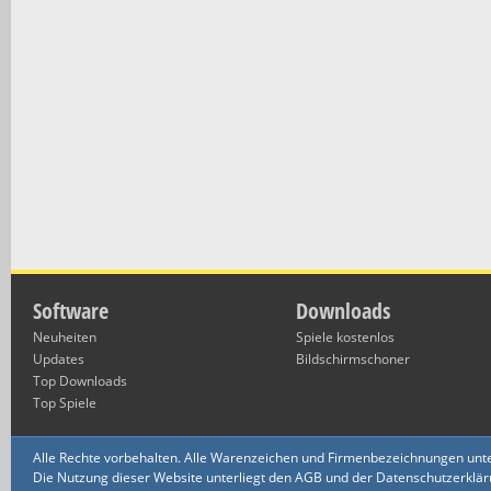
Software
Downloads
Neuheiten
Spiele kostenlos
Updates
Bildschirmschoner
Top Downloads
Top Spiele
Alle Rechte vorbehalten. Alle Warenzeichen und Firmenbezeichnungen unte
Die Nutzung dieser Website unterliegt den AGB und der Datenschutzerklärun