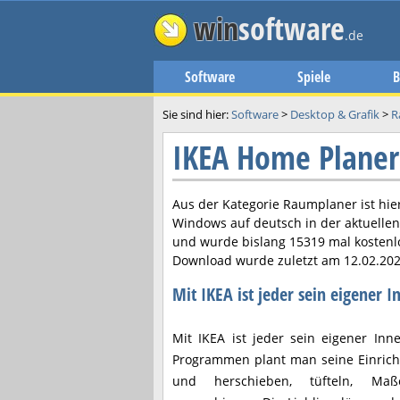
win
software
.de
Software
Spiele
B
Sie sind hier:
Software
>
Desktop & Grafik
>
R
IKEA Home Plane
Aus der Kategorie Raumplaner ist hie
Windows auf deutsch in der aktuelle
und wurde bislang 15319 mal kostenl
Download wurde zuletzt am
12.02.20
Mit IKEA ist jeder sein eigener I
Mit IKEA ist jeder sein eigener Inne
Programmen plant man seine Einrich
und herschieben, tüfteln, Ma