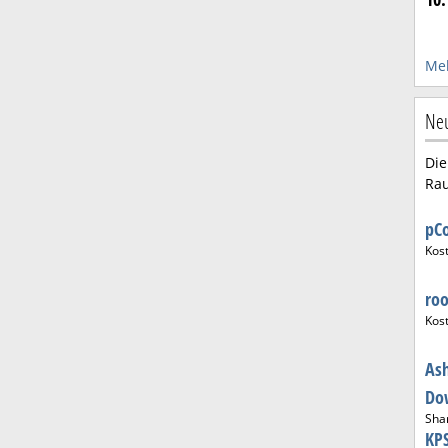
Meh
Ne
Die
Rau
pC
Kos
ro
Kos
As
Do
Sha
KPS