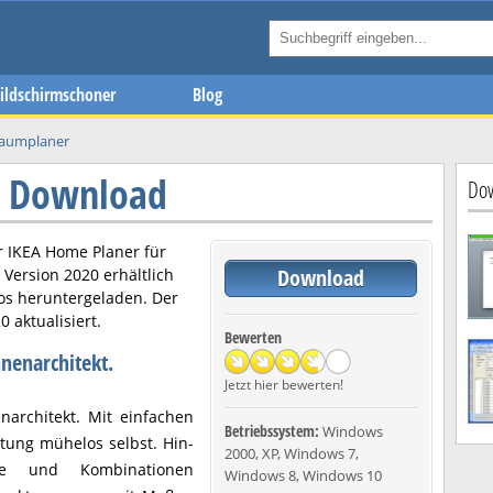
ildschirmschoner
Blog
aumplaner
r Download
Dow
r
IKEA Home Planer
für
Download
n Version
2020
erhältlich
os heruntergeladen. Der
20
aktualisiert.
Bewerten
nnenarchitekt.
Jetzt hier bewerten!
narchitekt. Mit einfachen
Betriebssystem:
Windows
tung mühelos selbst. Hin-
2000, XP, Windows 7,
ße und Kombinationen
Windows 8, Windows 10