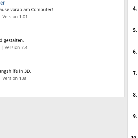
ner
4.
uhause vorab am Computer!
| Version 1.01
5.
 gestalten.
| Version 7.4
6.
ungshilfe in 3D.
7.
| Version 13a
8.
9.
10.