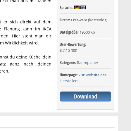
druckt man aus mit Maßen
Sprache:
Lizenz:
Freeware (kostenlos)
t er sich direkt auf dem
ie Planung kann im IKEA
Dateigröße:
19500 kb
erden. Hier steht man dir
um Wirklichkeit wird.
User-Bewertung:
3.7
/
5
(
88
)
nst du deine Küche, dein
Kategorie:
Raumplaner
latz ganz nach deinen
eren.
Homepage:
Zur Website des
Herstellers
Download