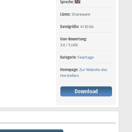
Sprache:
Lizenz:
Shareware
Dateigröße:
4130 kb
User-Bewertung:
3.6
/
5
(
49
)
Kategorie:
Feiertage
Homepage:
Zur Website des
Herstellers
Download