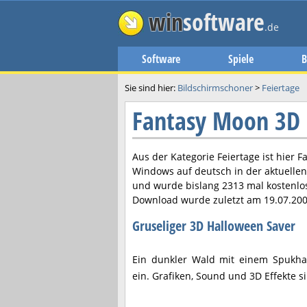
win
software
.de
Software
Spiele
B
Sie sind hier:
Bildschirmschoner
>
Feiertage
Fantasy Moon 3D
Aus der Kategorie Feiertage ist hier
F
Windows auf deutsch in der aktuelle
und wurde bislang 2313 mal kostenlo
Download wurde zuletzt am
19.07.20
Gruseliger 3D Halloween Saver
Ein dunkler Wald mit einem Spukha
ein. Grafiken, Sound und 3D Effekte si