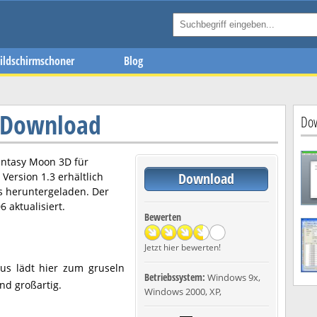
ildschirmschoner
Blog
 Download
Dow
antasy Moon 3D
für
Download
n Version
1.3
erhältlich
s heruntergeladen. Der
06
aktualisiert.
Bewerten
Jetzt hier bewerten!
us lädt hier zum gruseln
Betriebssystem:
Windows 9x,
nd großartig.
Windows 2000, XP,