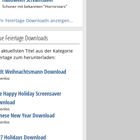
Schoner mit bekannten "Horrorstars"
r Feiertage Downloads anzeigen...
e Feiertage Downloads
 aktuellsten Titel aus der Kategorie
ertage zum herunterladen:
ndt Weihnachtsmann Download
tenlos
e Happy Holiday Screensaver
wnload
tenlos
inese New Year Download
tenlos
07 Holidays Download