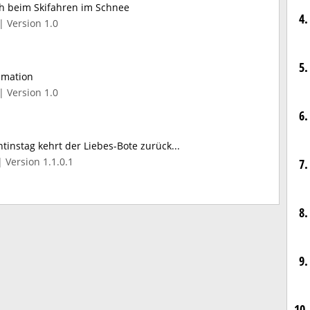
h beim Skifahren im Schnee
4.
| Version 1.0
5.
imation
| Version 1.0
6.
tinstag kehrt der Liebes-Bote zurück...
 Version 1.1.0.1
7.
8.
9.
10.