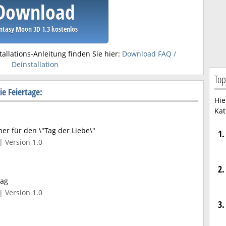
Download
ntasy Moon 3D 1.3 kostenlos
tallations-Anleitung finden Sie hier:
Download FAQ /
Deinstallation
Top
e Feiertage:
Hie
Kat
er für den \"Tag der Liebe\"
1.
| Version 1.0
2.
tag
| Version 1.0
3.