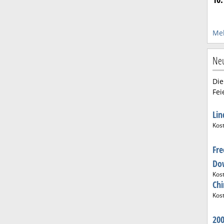
Meh
Neu
Die
Fei
Li
Kos
Fre
Do
Kos
Ch
Kos
20