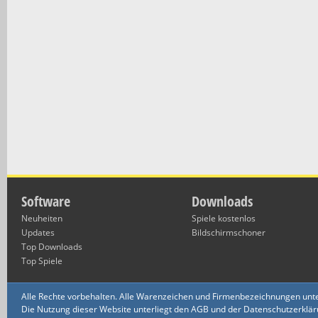
Software
Downloads
Neuheiten
Spiele kostenlos
Updates
Bildschirmschoner
Top Downloads
Top Spiele
Alle Rechte vorbehalten. Alle Warenzeichen und Firmenbezeichnungen unte
Die Nutzung dieser Website unterliegt den AGB und der Datenschutzerklärun