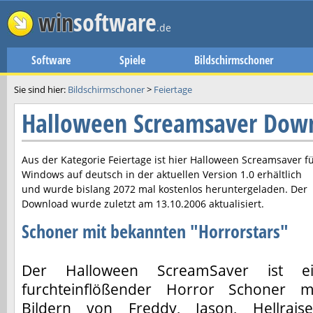
win
software
.de
Software
Spiele
Bildschirmschoner
Sie sind hier:
Bildschirmschoner
>
Feiertage
Halloween Screamsaver Dow
Aus der Kategorie Feiertage ist hier
Halloween Screamsaver
fü
Windows auf deutsch in der aktuellen Version
1.0
erhältlich
und wurde bislang 2072 mal kostenlos heruntergeladen. Der
Download wurde zuletzt am
13.10.2006
aktualisiert.
Schoner mit bekannten "Horrorstars"
Der Halloween ScreamSaver ist e
furchteinflößender Horror Schoner m
Bildern von Freddy, Jason, Hellraise