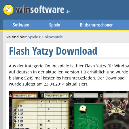
win
software
.de
Software
Spiele
Bildschirmschoner
Sie sind hier:
Spiele
>
Onlinespiele
Flash Yatzy Download
Aus der Kategorie Onlinespiele ist hier
Flash Yatzy
für Windo
auf deutsch in der aktuellen Version
1.0
erhältlich und wurde
bislang 5245 mal kostenlos heruntergeladen. Der Download
wurde zuletzt am
23.04.2014
aktualisiert.