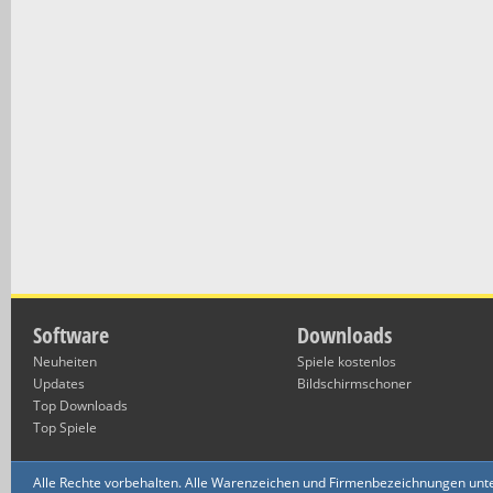
Software
Downloads
Neuheiten
Spiele kostenlos
Updates
Bildschirmschoner
Top Downloads
Top Spiele
Alle Rechte vorbehalten. Alle Warenzeichen und Firmenbezeichnungen unte