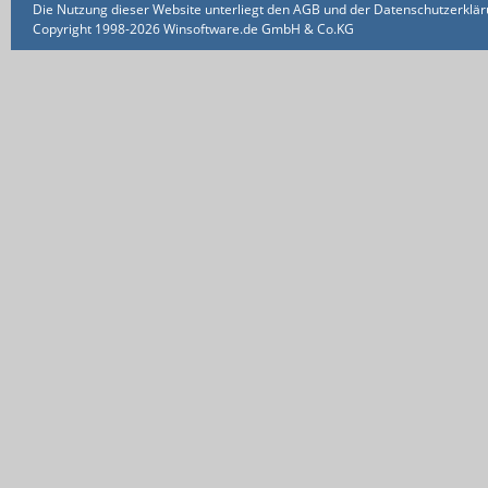
Die Nutzung dieser Website unterliegt den AGB und der Datenschutzerklärun
Copyright 1998-2026 Winsoftware.de GmbH & Co.KG